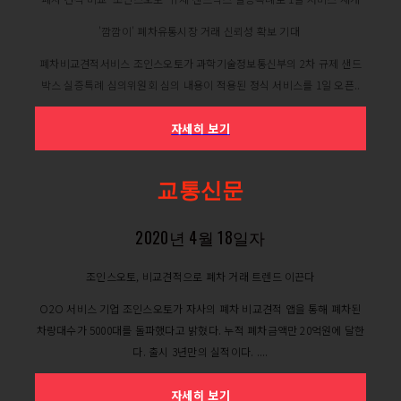
'깜깜이' 폐차유통시장 거래 신뢰성 확보 기대
폐차비교견적서비스 조인스오토가 과학기술정보통신부의 2차 규제 샌드
박스 실증특례 심의위원회 심의 내용이 적용된 정식 서비스를 1일 오픈..
자세히 보기
교통신문
2020년 4월 18일자
조인스오토, 비교견적으로 폐차 거래 트렌드 이끈다
O2O 서비스 기업 조인스오토가 자사의 폐차 비교견적 앱을 통해 폐차된
차량대수가 5000대를 돌파했다고 밝혔다. 누적 폐차금액만 20억원에 달한
다. 출시 3년만의 실적이다. ....
자세히 보기