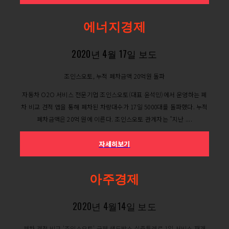
에너지경제
2020년 4월 17일 보도
조인스오토, 누적 폐차금액 20억원 돌파
자동차 O2O 서비스 전문기업 조인스오토(대표 윤석민)에서 운영하는 폐
차 비교 견적 앱을 통해 폐차된 차량대수가 17일 5000대를 돌파했다. 누적
폐차금액은 20억 원에 이른다. 조인스오토 관계자는 "지난 ....
자세히보기
아주경제
2020년 4월14일 보도
폐차 견적 비교 '조인스오토' 규제 샌드박스 실증특례로 1일 서비스 재개