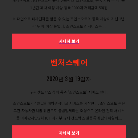
폐차견적도 비대면으로…'규제 샌드박스' 조인스오토, 등록 차량 두 배 '쑥'
1년간 폐차 예정 차량 등록 1000대·거래금액 5억원
비대면으로 폐차견적을 받을 수 있는 조인스오토의 등록 차량이 지난 1년
간 두 배 이상 늘었다. 조인스오토의 서비스는....
자세히 보기
벤처스퀘어
2020년 3월 19일자
규제샌드박스 심의 통과 ‘조인스오토’ 서비스 연다.
조인스오토가 4월 1일 폐차견적비교 서비스를 시작한다. 조인스오토 측은
그간 자동차관리법 위반으로 불법업체라는 오명으로 온라인 견적 서비스
를 이어갔지만 2차 ICT 과기부 규제 샌드박스 실증특례 심의위원회....
자세히 보기