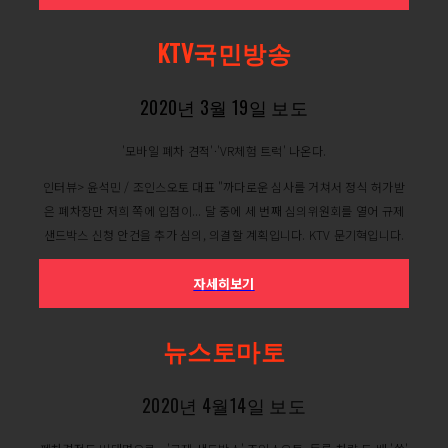
KTV국민방송
2020년 3월 19일 보도
'모바일 폐차 견적'·'VR체험 트럭' 나온다.
인터뷰> 윤석민 / 조인스오토 대표 "까다로운 심사를 거쳐서 정식 허가받
은 폐차장만 저희 쪽에 입점이... 달 중에 세 번째 심의위원회를 열어 규제
샌드박스 신청 안건을 추가 심의, 의결할 계획입니다. KTV 문기혁입니다.
자세히보기
뉴스토마토
2020년 4월14일 보도